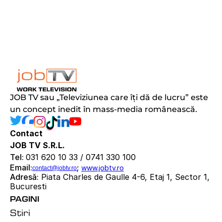
JOB TV sau „Televiziunea care îți dă de lucru” este 
un concept inedit în mass-media românească.
Contact
JOB TV S.R.L.
Tel: 
031 620 10 33 / 0741 330 100
Email:
; 
www.jobtv.ro
contact@jobtv.ro
Adresă:
 Piata Charles de Gaulle 4-6, Etaj 1, Sector 1, 
Bucuresti
PAGINI
Stiri