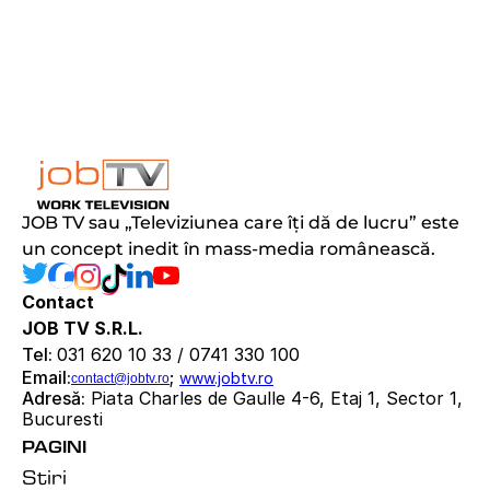
JOB TV sau „Televiziunea care îți dă de lucru” este 
un concept inedit în mass-media românească.
Contact
JOB TV S.R.L.
Tel: 
031 620 10 33 / 0741 330 100
Email:
; 
www.jobtv.ro
contact@jobtv.ro
Adresă:
 Piata Charles de Gaulle 4-6, Etaj 1, Sector 1, 
Bucuresti
PAGINI
Stiri