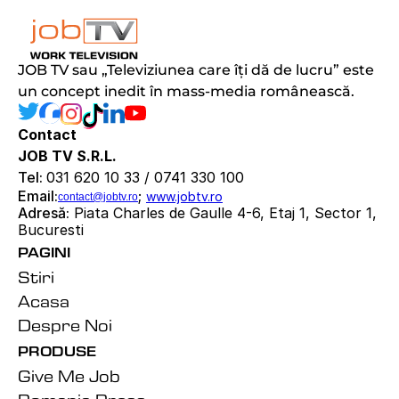
JOB TV sau „Televiziunea care îți dă de lucru” este 
un concept inedit în mass-media românească.
Contact
JOB TV S.R.L.
Tel: 
031 620 10 33 / 0741 330 100
Email:
; 
www.jobtv.ro
contact@jobtv.ro
Adresă:
 Piata Charles de Gaulle 4-6, Etaj 1, Sector 1, 
Bucuresti
PAGINI
Stiri
Acasa
Despre Noi
PRODUSE
Give Me Job