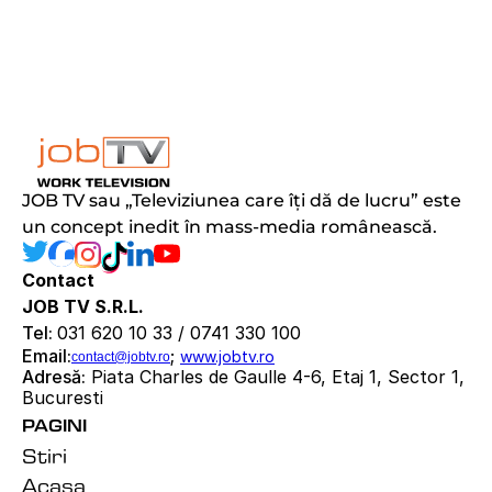
JOB TV sau „Televiziunea care îți dă de lucru” este 
un concept inedit în mass-media românească.
Contact
JOB TV S.R.L.
Tel: 
031 620 10 33 / 0741 330 100
Email:
; 
www.jobtv.ro
contact@jobtv.ro
Adresă:
 Piata Charles de Gaulle 4-6, Etaj 1, Sector 1, 
Bucuresti
PAGINI
Stiri
Acasa