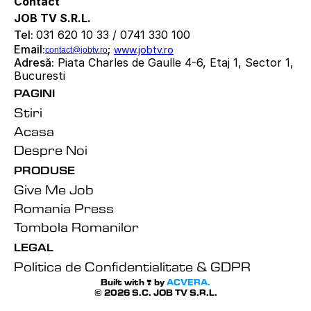
Contact
JOB TV S.R.L.
Tel: 
031 620 10 33 / 0741 330 100
Email:
; 
www.jobtv.ro
contact@jobtv.ro
Adresă:
 Piata Charles de Gaulle 4-6, Etaj 1, Sector 1, 
Bucuresti
PAGINI
Stiri
Acasa
Despre Noi
PRODUSE
Give Me Job
Romania Press
Tombola Romanilor
LEGAL
Politica de Confidentialitate & GDPR
Built with ❣️ by 
ACVERA.
©
2026
S.C. JOB TV S.R.L.