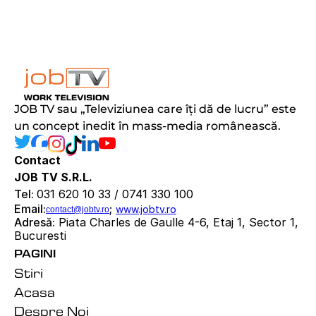
JOB TV sau „Televiziunea care îți dă de lucru” este 
un concept inedit în mass-media românească.
Contact
JOB TV S.R.L.
Tel: 
031 620 10 33 / 0741 330 100
Email:
; 
www.jobtv.ro
contact@jobtv.ro
Adresă:
 Piata Charles de Gaulle 4-6, Etaj 1, Sector 1, 
Bucuresti
PAGINI
Stiri
Acasa
Despre Noi