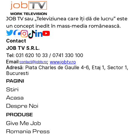
JOB TV sau „Televiziunea care îți dă de lucru” este 
un concept inedit în mass-media românească.
Contact
JOB TV S.R.L.
Tel: 
031 620 10 33 / 0741 330 100
Email:
; 
www.jobtv.ro
contact@jobtv.ro
Adresă:
 Piata Charles de Gaulle 4-6, Etaj 1, Sector 1, 
Bucuresti
PAGINI
Stiri
Acasa
Despre Noi
PRODUSE
Give Me Job
Romania Press