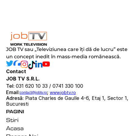
JOB TV sau „Televiziunea care îți dă de lucru” este 
un concept inedit în mass-media românească.
Contact
JOB TV S.R.L.
Tel: 
031 620 10 33 / 0741 330 100
Email:
; 
www.jobtv.ro
contact@jobtv.ro
Adresă:
 Piata Charles de Gaulle 4-6, Etaj 1, Sector 1, 
Bucuresti
PAGINI
Stiri
Acasa